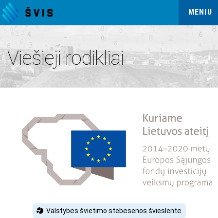
MENIU
Viešieji rodikliai
Valstybės švietimo stebėsenos švieslentė