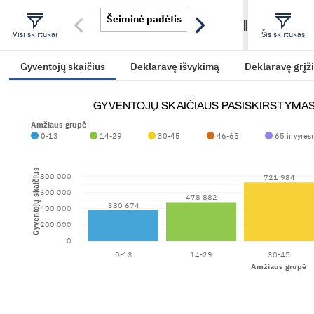
Šeiminė padėtis
Amžiaus grupė
Lyti
Visi skirtukai
Šis skirtukas
Gyventojų skaičius
Deklaravę išvykimą
Deklaravę grįž
GYVENTOJŲ SKAIČIAUS PASISKIRSTYMAS 
Amžiaus grupė
0-13
14-29
30-45
46-65
65 ir vyres
Gyventojų skaičius
800 000
721 984
600 000
478 882
380 674
400 000
200 000
0
0-13
14-29
30-45
Amžiaus grupė