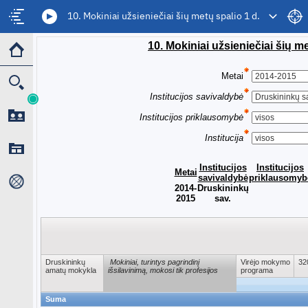
10. Mokiniai užsieniečiai šių metų spalio 1 d.