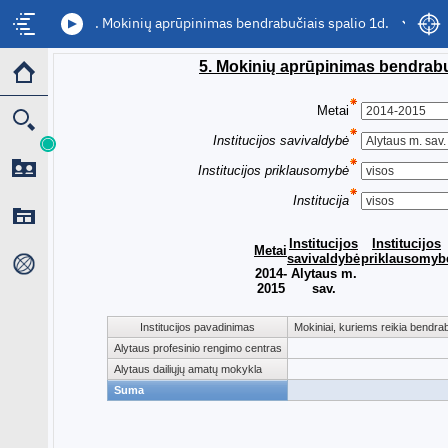
5. Mokinių aprūpinimas bendrabučiais spalio 1d.