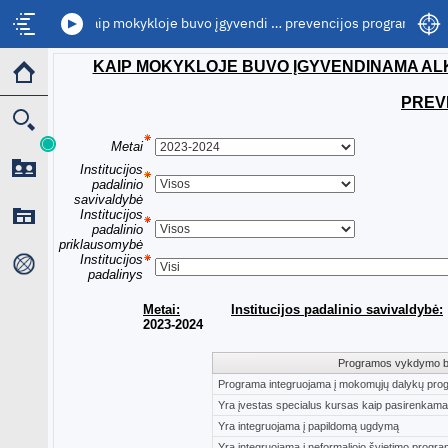
5. Kaip mokykloje buvo įgyvendi … prevencijos programa