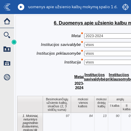
6. Duomenys apie užsienio kalbų mokymą spalio 1 d.