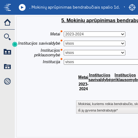
5. Mokinių aprūpinimas bendrabučiais spalio 1d.