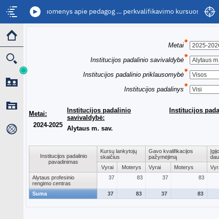
1. Duomenys apie pedagog … perkvalifikavimo kursuose