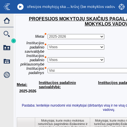
3. Profesijos mokytojų ska … krūvį (be mokyklos vadovų)