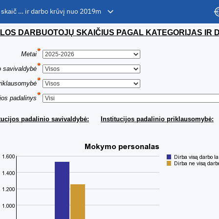
 skaič … ir darbo krūvį nuo 2019m