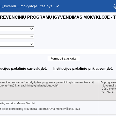
ų įgyvendi … mokykloje - tęsinys