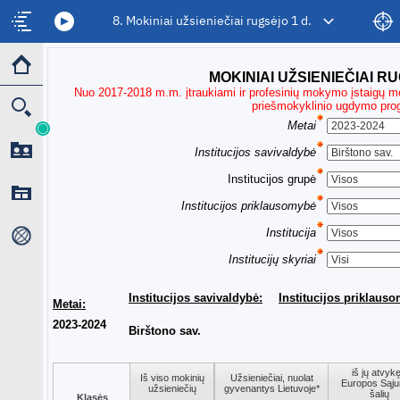
8. Mokiniai užsieniečiai rugsėjo 1 d.