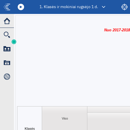
1. Klasės ir mokiniai rugsėjo 1 d.