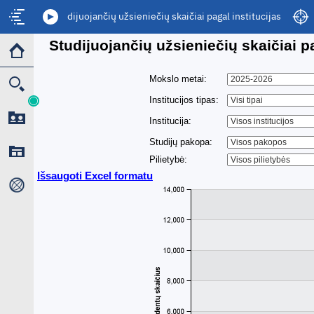
Studijuojančių užsieniečių skaičiai pagal institucijas