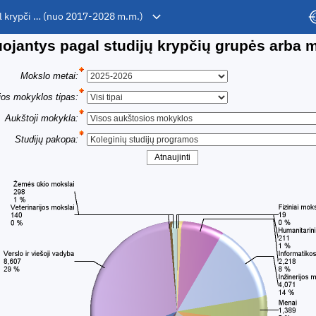
al krypči … (nuo 2017-2028 m.m.)