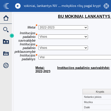
BU mokiniai, lankantys NV … mokyklos ribų pagal kryptis