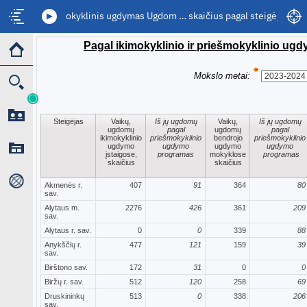
Ikimokyklinis ugdymas Ugdom … skaičius pagal steigėją