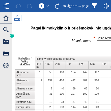
Ikimokyklinis ugdymas Ugdom … pagal amžių ir stei