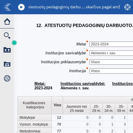
12. Atestuotų pedagoginių darbu … skaičius pagal amžių